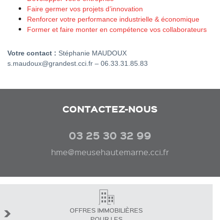
Faire germer vos projets d’innovation
Renforcer votre performance industrielle & économique
Former et faire monter en compétence vos collaborateurs
Votre contact :
Stéphanie MAUDOUX
s.maudoux@grandest.cci.fr – 06.33.31.85.83
CONTACTEZ-NOUS
03 25 30 32 99
hme@meusehautemarne.cci.fr
OFFRES IMMOBILIÈRES
POUR LES