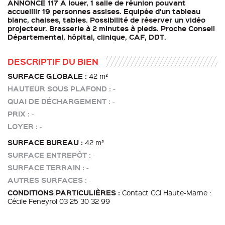
ANNONCE 117 A louer, 1 salle de réunion pouvant
accueillir 19 personnes assises. Equipée d'un tableau
blanc, chaises, tables. Possibilité de réserver un vidéo
projecteur. Brasserie à 2 minutes à pieds. Proche Conseil
Départemental, hôpital, clinique, CAF, DDT.
DESCRIPTIF DU BIEN
SURFACE GLOBALE :
42 m²
HAUTEUR SOUS PLAFOND :
-
QUAI DE DÉCHARGEMENT :
-
PRIX :
-
LOYER :
-
SURFACE BUREAU :
42 m²
SURFACE ENTREPÔT :
-
SURFACE TERRAIN :
-
AUTRES SURFACES :
-
CONDITIONS PARTICULIÈRES :
Contact CCI Haute-Marne :
Cécile Feneyrol 03 25 30 32 99